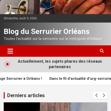
Aller
au
contenu
dimanche, août 9, 2026
Blog du Serrurier Orléans
Toutes l'actualité sur la serrurerie sur la métropole d'Orléans
Actuellement, les sujets phares des réseaux
partenaires
urier à Orléans !
Dans le fil d’actualité d’urg-serrurier.com
Derniers articles