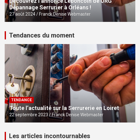
Découvrez l’annonce Leboncoin de URG
Dépannage Serrurier à Orléans !
27 août 2024
Franck Denise Webmaster
Tendances du moment
TENDANCE
Toute l’actualité sur la Serrurerie en Loiret
22 septembre 2023
Franck Denise Webmaster
Les articles incontournables