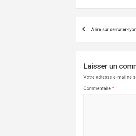
Navigation
À lire sur serrurier-lyo
de
l’article
Laisser un com
Votre adresse e-mail ne s
Commentaire
*