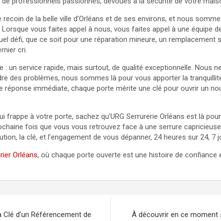
 professionnels passionnés, dévoués à la sécurité de votre maison
coin de la belle ville d’Orléans et de ses environs, et nous sommes 
. Lorsque vous faites appel à nous, vous faites appel à une équipe d
 quel défi, que ce soit pour une réparation mineure, un remplaceme
rnier cri.
 : un service rapide, mais surtout, de qualité exceptionnelle. Nous
re des problèmes, nous sommes là pour vous apporter la tranquillité
 réponse immédiate, chaque porte mérite une clé pour ouvrir un no
qui frappe à votre porte, sachez qu’URG Serrurerie Orléans est là pour
prochaine fois que vous vous retrouvez face à une serrure capricieus
ution, la clé, et l’engagement de vous dépanner, 24 heures sur 24, 7 j
rier Orléans
, où chaque porte ouverte est une histoire de confiance e
: La Clé d’un Référencement de
À découvrir en ce moment su